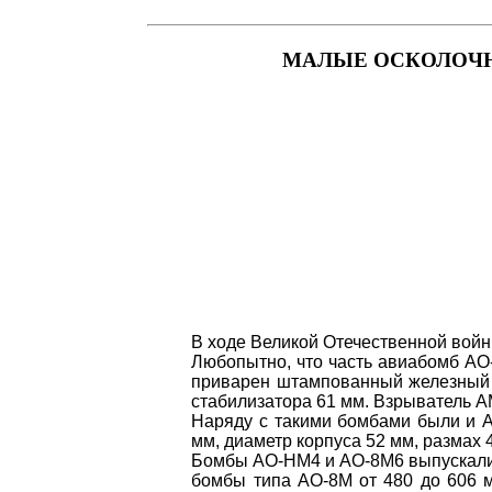
МАЛЫЕ ОСКОЛОЧН
В ходе Великой Отечественной войны
Любопытно, что часть авиабомб АО-
приварен штампованный железный к
стабилизатора 61 мм. Взрыватель А
Наряду с такими бомбами были и АО
мм, диаметр корпуса 52 мм, размах 
Бомбы АО-НМ4 и АО-8М6 выпускались
бомбы типа АО-8М от 480 до 606 м