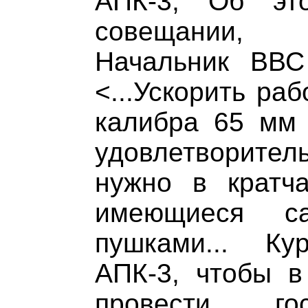
АПК-3, Об эт
совещании, 
Начальник ВВС
<...Ускорить ра
калибра 65 мм 
удовлетворите
нужно в кратч
имеющиеся с
пушками... Ку
АПК-3, чтобы в
провести гос