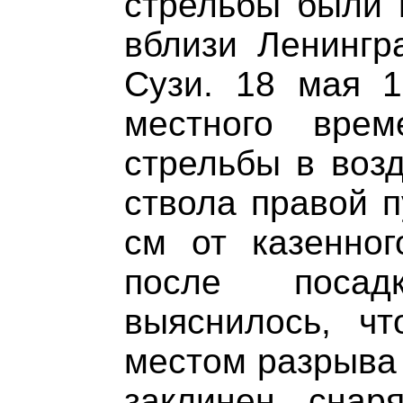
стрельбы были
вблизи Ленингра
Сузи. 18 мая 1
местного вре
стрельбы в воз
ствола правой п
см от казенног
после поса
выяснилось, чт
местом разрыва 
заклинен снар