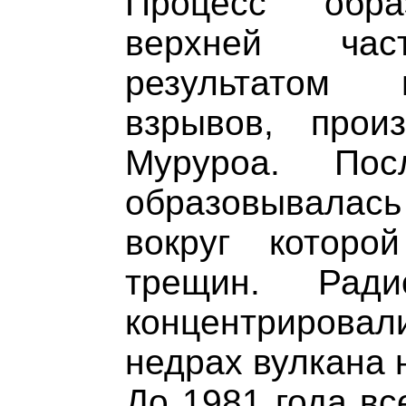
Процесс обр
верхней ча
результатом 
взрывов, прои
Муруроа. Пос
образовывалас
вокруг которо
трещин. Ради
концентрирова
недрах вулкана н
До 1981 года вс