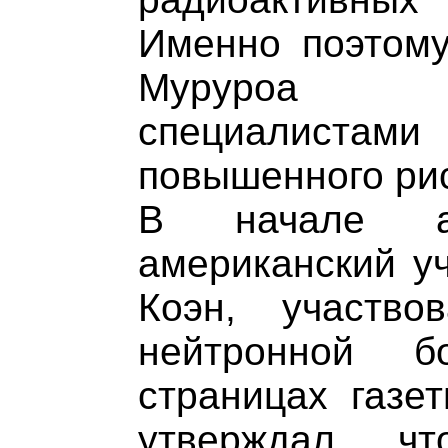
Именно поэтому
Муруроа 
специалист
повышенного рис
В начале а
американский у
Коэн, участво
нейтронной
страницах газе
утверждал, ч