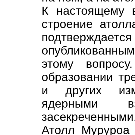
К настоящему в
строение атолл
подтвержд
опубликованн
этому вопрос
образовании тр
и других изм
ядерными вз
засекреченными
Атолл Муруроа 