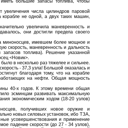
 иметь большие запасы топлива, чтобы
ет увеличения числа цилиндров паровой
корабле не одной, а двух таких машин,
начительно увеличила маневренность и
авалось, они достигли предела своего
са миноносцев, имевшем более мощное и
ую скорость, маневренность и дальность
 запасов топлива). Решение указанной
осец <Новик>.
ыло в несколько раз тяжелее и сильнее.
корость - 37,3 узла! Большой оказалась и
стигнут благодаря тому, что на корабле
, работающих на нефти. Общая мощность
ины 40-х годов. К этому времени общая
олило эсминцам развивать максимальную
ания экономическим ходом (18-20 узлов)
оносцев, получивших новое оружие и
ально новых силовых установок, ибо ТЗА,
ивные усовершенствования и применение
ое падение скорости (до 27 - 34 узлов),