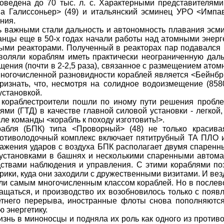
ведена до 70 тыс. л. с. Характерными представителями
а Галиссоньер> (49) и итальянский эсминец УРО <Импа
ния.
ь важными стали дальность и автономность плавания эсм
нцы еще в 50-х годах начали работы над атомными энерге
ыми реакторами. Полученный в реакторах пар подавался
воляли кораблям иметь практически неограниченную даль
ния (почти в 2-2,5 раза), связанное с размещением атомны
ногочисленной разновидности кораблей является <Бейнбри
изнать, что, несмотря на солидное водоизмещение (8580
установкой.
и кораблестроители пошли по иному пути решения проб
ями (ГТД) в качестве главной силовой установки - легкой,
ле команды <корабль к походу изготовить!>.
абля (БПК) типа <Проворный> (48) не только красивая
ротиволодочный комплекс включает пятитрубный ТА ПЛО 
ажения ударов с воздуха БПК располагает двумя спаренн
установками в башнях и несколькими спаренными автома
дствами наблюдения и управления. С этими кораблями по
рики, куда они заходили с дружественными визитами. И ве
ли самым многочисленным классом кораблей. Но в послев
ащаться, и производство их возобновилось только с появ
летнего перерыва, иностранные флоты снова пополняютс
ю энергетику.
изнь в миноносцы и подняла их роль как одного из проти