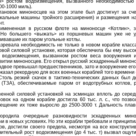
о> ростом водоизмещения, вызванного необходимостью
00-1000 миль).
ановок миноносцев на этом этапе был достигнут за сч
кальные машины тройного расширения) и размещения на 
т.
римененная в русском флоте на миноносце <Котлин>, з
. Но большего <выжать> из поршневых машин уже не уд
ечивавшие их паром угольные котлы.
азревала необходимость не только в новом корабле клас
вой силовой установке, которая обеспечила бы ему высок
и водоизмещения, вызванном ростом веса вооружения и
витии миноносцев. Его открыл русский эскадренный минон
вое превышал предшественников, зато и вооружение его б
казал рекордную для всех военных кораблей того времени с
толь резкий скачок в тактико-технических данных был до
ы (ТЗА), обеспечиваемые паром от водотрубных котлов
венной силовой установкой на эсминцах вплоть до серед
вок на одном корабле достигла 60 тыс. л. с., что позв
мещение их тоже выросло до 2500-3000 т. Дальность плав
породила очередные разновидности эскадренных мин
и в новых условиях. Но эти корабли требовали и принципи
в, достигли своего предела, несмотря на все конструкт
тельный рост водоизмещения (до 4 тыс. т) вызвал ощутим