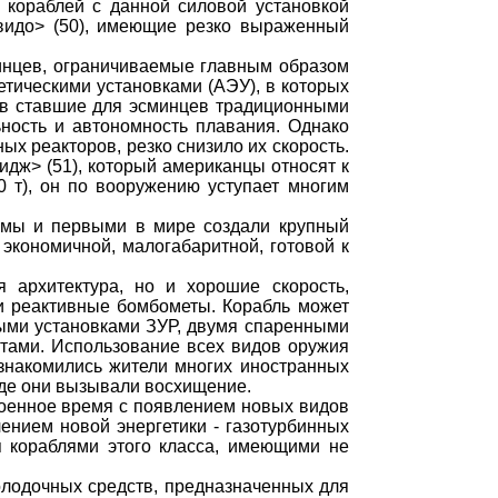
 кораблей с данной силовой установкой
видо> (50), имеющие резко выраженный
инцев, ограничиваемые главным образом
тическими установками (АЭУ), в которых
 в ставшие для эсминцев традиционными
ность и автономность плавания. Однако
х реакторов, резко снизило их скорость.
дж> (51), который американцы относят к
 т), он по вооружению уступает многим
лемы и первыми в мире создали крупный
 экономичной, малогабаритной, готовой к
 архитектура, но и хорошие скорость,
и реактивные бомбометы. Корабль может
ыми установками ЗУР, двумя спаренными
тами. Использование всех видов оружия
знакомились жители многих иностранных
зде они вызывали восхищение.
оенное время с появлением новых видов
лением новой энергетики - газотурбинных
я кораблями этого класса, имеющими не
володочных средств, предназначенных для