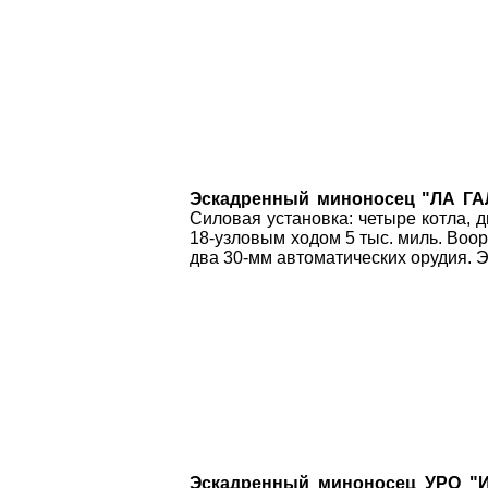
Эскадренный миноносец "ЛА ГА
Силовая установка: четыре котла, д
18-узловым ходом 5 тыс. миль. Воо
два 30-мм автоматических орудия. 
Эскадренный миноносец УРО "И