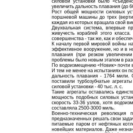
силовой установки было <съеден
увеличить дальность плавания (до 6
Рост общей мощности силовых уст
поршневой машины до трех (верти
каждая из которых вращала свой вин
Двухвальная система, впервые п
живучесть кораблей этого класса
совершенства - так же, как и обесп
К началу первой мировой войны н
эффективное вооружение, но и в но
плавания (при резком увеличени
проблемы было новым этапом в раз
По водоизмещению <Новик> почти вд
И тем не менее на испытаниях он по
дальность плавания - 1764 мили. С
поставили турбозубчатые агрегат
силовой установки - 40 тыс. л. с.
Такие агрегаты оставались единст
мощность подобных силовых устано
скорость 33-36 узлов, хотя водоиз
составляла 2500-3000 миль.
Военно-техническая революция 
предназначенных решать свои задач
питаемые паром от нефтяных котло
новейших материалов. Даже незначи