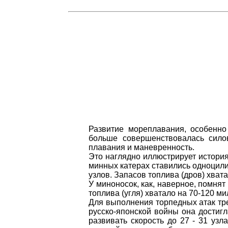
Развитие мореплавания, особенно
больше совершенствовалась силов
плавания и маневренность.
Это наглядно иллюстрирует история
минных катерах ставились одноцили
узлов. Запасов топлива (дров) хвата
У миноносок, как, наверное, помнят
топлива (угля) хватало на 70-120 м
Для выполнения торпедных атак тре
русско-японской войны она достигла
развивать скорость до 27 - 31 уз