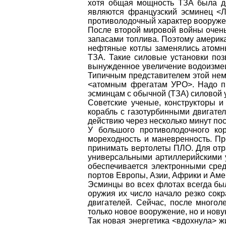
хотя общая мощность ТЗА была до
являются французский эсминец <Л
противолодочный характер вооруже
После второй мировой войны очен
запасами топлива. Поэтому америка
нефтяные котлы заменялись атомн
ТЗА. Такие силовые установки поз
вынужденное увеличение водоизмеще
Типичным представителем этой нем
<атомным фрегатам УРО>. Надо пр
эсминцам с обычной (ТЗА) силовой 
Советские ученые, конструкторы 
корабль с газотурбинными двигател
действию через несколько минут пос
У большого противолодочного кор
мореходность и маневренность. П
принимать вертолеты ПЛО. Для отр
универсальными артиллерийскими 
обеспечивается электронными сре
портов Европы, Азии, Африки и Аме
Эсминцы во всех флотах всегда бы
оружия их число начало резко сокр
двигателей. Сейчас, после много
только новое вооружение, но и нову
Так новая энергетика <вдохнула> ж