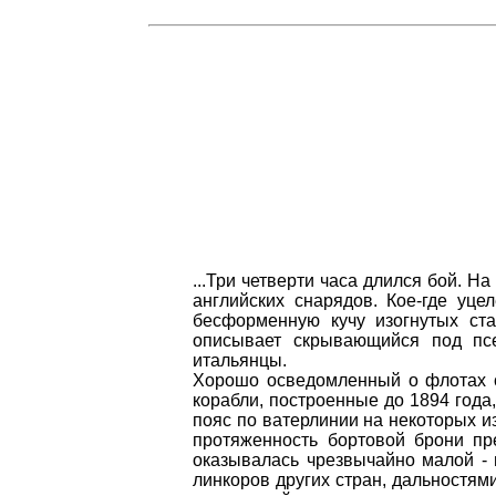
...Три четверти часа длился бой. 
английских снарядов. Кое-где уц
бесформенную кучу изогнутых ста
описывает скрывающийся под псе
итальянцы.
Хорошо осведомленный о флотах с
корабли, построенные до 1894 года, 
пояс по ватерлинии на некоторых и
протяженность бортовой брони пр
оказывалась чрезвычайно малой - в
линкоров других стран, дальностям