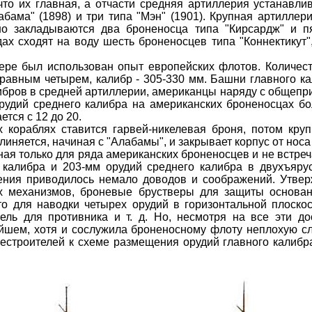
то их главная, а отчасти средняя артиллерия устанавлив
абама" (1898) и три типа "Мэн" (1901). Крупная артиллери
но закладываются два броненосца типа "Кирсардж" и п
ах сходят на воду шесть броненосцев типа "Коннектикут"
ре был использован опыт европейских флотов. Количеств
равным четырем, калибр - 305-330 мм. Башни главного к
ибров в средней артиллерии, американцы наряду с общепр
рудий среднего калибра на американских броненосцах бо
ется с 12 до 20.
 кораблях ставится гарвей-никелевая броня, потом круп
иняется, начиная с "Алабамы", и закрывает корпус от носа
ая только для ряда американских броненосцев и не встреч
о калибра и 203-мм орудий среднего калибра в двухъяр
шения приводилось немало доводов и соображений. Утвер
х механизмов, броневые брустверы для защиты основан
то для наводки четырех орудий в горизонтальной плоскос
ль для противника и т. д. Но, несмотря на все эти д
йшем, хотя и сослужила броненосному флоту неплохую сл
строителей к схеме размещения орудий главного калибра,