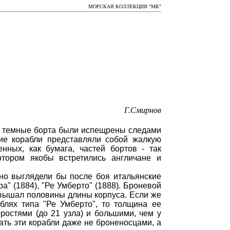
МОРСКАЯ КОЛЛЕКЦИЯ "МК"
Г.Смирнов
, а темные борта были испещрены следами
кие корабли представляли собой жалкую
нных, как бумага, частей бортов - так
тором якобы встретились англичане и
но выглядели бы после боя итальянские
ра" (1884), "Ре Умберто" (1888). Броневой
ревышал половины длины корпуса. Если же
блях типа "Ре Умберто", то толщина ее
ростями (до 21 узла) и большими, чем у
ать эти корабли даже не броненосцами, а