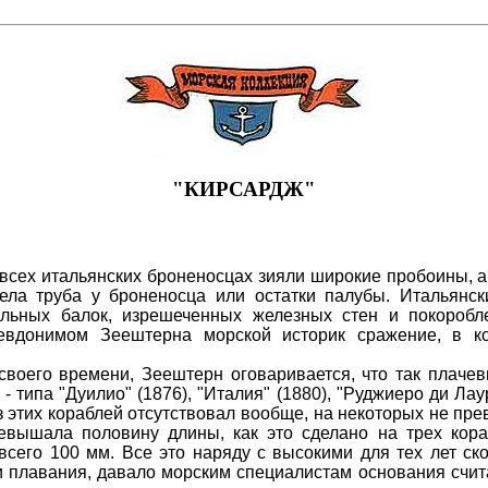
"КИРСАРДЖ"
На всех итальянских броненосцах зияли широкие пробоины
елела труба у броненосца или остатки палубы. Итальянс
льных балок, изрешеченных железных стен и покоробле
вдонимом Зеештерна морской историк сражение, в ко
воего времени, Зеештерн оговаривается, что так плачев
- типа "Дуилио" (1876), "Италия" (1880), "Руджиеро ди Лау
з этих кораблей отсутствовал вообще, на некоторых не п
евышала половину длины, как это сделано на трех кора
сего 100 мм. Все это наряду с высокими для тех лет ско
и плавания, давало морским специалистам основания счит