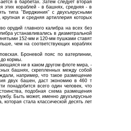
ается в барбетах. Затем следует вторая
я этих кораблей - в башнях, средняя - в
ять типа "Вирджиния" с двухъярусными
, крупная и средняя артиллерия которых
о орудий главного калибра на всех без
алибра устанавливались в диаметральной
инятыми 152-мм и 120-мм пушками ставят
льше, чем на соответствующих кораблях
повская. Броневой пояс по ватерлинии,
 до кормы.
ающаяся ни в каком другом флоте мира, -
усных башнях, скрепленных между собой
ждали, например, что такое размещение
ия двух башен, даст экономию в 460 т
ти понадобится всего один человек, что
остоинства, подобная схема размещения
ужбу. Быть может, именно двухъярусные
 которая стала классической десять лет