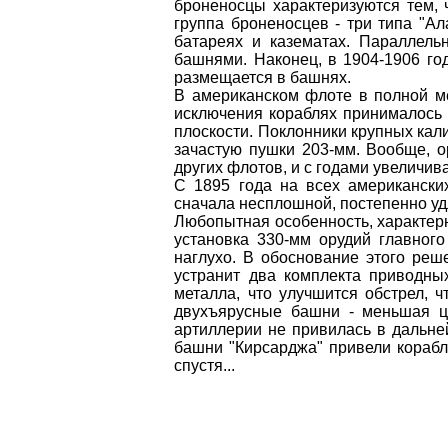
броненосцы характеризуются тем, ч
группа броненосцев - три типа "Ал
батареях и казематах. Параллель
башнями. Наконец, в 1904-1906 год
размещается в башнях.
В американском флоте в полной ме
исключения кораблях принималось 
плоскости. Поклонники крупных кал
зачастую пушки 203-мм. Вообще, о
других флотов, и с годами увеличива
С 1895 года на всех американских
сначала несплошной, постепенно удл
Любопытная особенность, характерн
установка 330-мм орудий главног
наглухо. В обоснование этого ре
устранит два комплекта приводны
металла, что улучшится обстрел, ч
двухъярусные башни - меньшая це
артиллерии не привилась в дальне
башни "Кирсарджа" привели корабле
спустя...