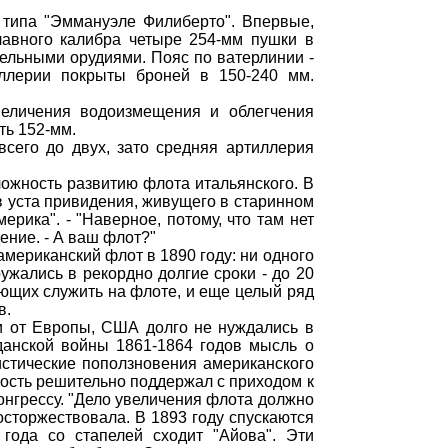
 типа "Эммануэле Филиберто". Впервые,
лавного калибра четыре 254-мм пушки в
ельными орудиями. Пояс по ватерлинии -
ллерии покрыты броней в 150-240 мм.
величения водоизмещения и облегчения
ть 152-мм.
сего до двух, зато средняя артиллерия
ожность развитию флота итальянского. В
 в уста привидения, живущего в старинном
рика". - "Наверное, потому, что там нет
ение. - А ваш флот?"
американский флот в 1890 году: ни одного
ужались в рекордно долгие сроки - до 20
ающих служить на флоте, и еще целый ряд
в.
ти от Европы, США долго не нуждались в
данской войны 1861-1864 годов мысль о
истические поползновения американского
ность решительно поддержал с приходом к
конгрессу. "Дело увеличения флота должно
осторжествовала. В 1893 году спускаются
года со стапелей сходит "Айова". Эти