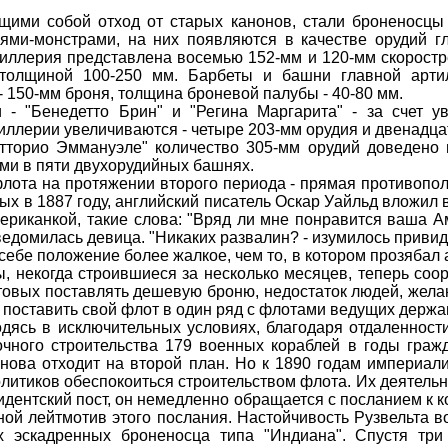
ими собой отход от старых канонов, стали броненосцы
иями-монстрами, на них появляются в качестве орудий г
тиллерия представлена восемью 152-мм и 120-мм скоростр
 толщиной 100-250 мм. Барбеты и башни главной арти
 150-мм броня, толщина броневой палубы - 40-80 мм.
- "Бенедетто Брин" и "Регина Маргарита" - за счет у
ллерии увеличиваются - четыре 203-мм орудия и двенадца
тторио Эммануэле" количество 305-мм орудий доведено в
ми в пяти двухорудийных башнях.
лота на протяжении второго периода - прямая противопол
ых в 1887 году, английский писатель Оскар Уайльд вложил
риканкой, такие слова: "Вряд ли мне понравится ваша Аме
ведомилась девица. "Никаких развалин? - изумилось привид
себе положение более жалкое, чем то, в котором прозябал 
, некогда строившиеся за несколько месяцев, теперь соор
готовых поставлять дешевую броню, недостаток людей, жел
 поставить свой флот в один ряд с флотами ведущих держа
ходясь в исключительных условиях, благодаря отдаленнос
очного строительства 179 военных кораблей в годы граж
нова отходит на второй план. Но к 1890 годам империал
литиков обеспокоиться строительством флота. Их деятель
идентский пост, он немедленно обращается с посланием к 
вной лейтмотив этого послания. Настойчивость Рузвельта в
 эскадренных броненосца типа "Индиана". Спустя три 