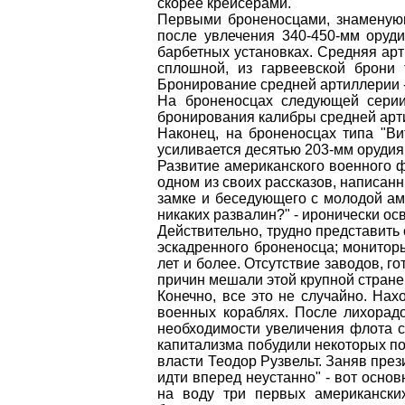
скорее крейсерами.
Первыми броненосцами, знаменующ
после увлечения 340-450-мм оруд
барбетных установках. Средняя ар
сплошной, из гарвеевской брони
Бронирование средней артиллерии -
На броненосцах следующей серии 
бронирования калибры средней арти
Наконец, на броненосцах типа "Ви
усиливается десятью 203-мм орудия
Развитие американского военного ф
одном из своих рассказов, написанн
замке и беседующего с молодой аме
никаких развалин?" - иронически ос
Действительно, трудно представить 
эскадренного броненосца; мониторы
лет и более. Отсутствие заводов, 
причин мешали этой крупной стране
Конечно, все это не случайно. На
военных кораблях. После лихорад
необходимости увеличения флота с
капитализма побудили некоторых по
власти Теодор Рузвельт. Заняв през
идти вперед неустанно" - вот осно
на воду три первых американских