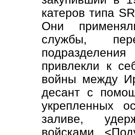
катеров типа SR
Они применял
службы, пер
подразделен
привлекли к се
войны между Ир
десант с помо
укрепленных о
заливе, удер
войсками. <Под