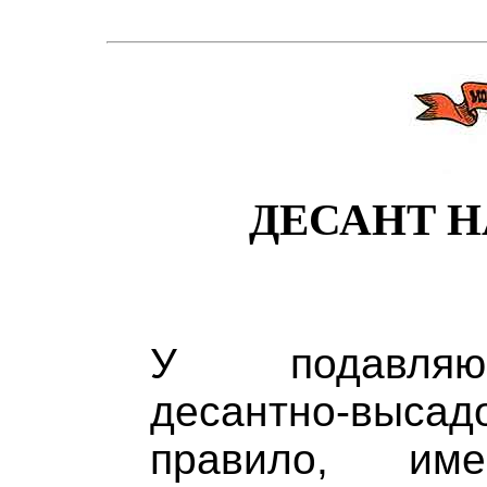
ДЕСАНТ 
У подавляю
десантно-выса
правило, им