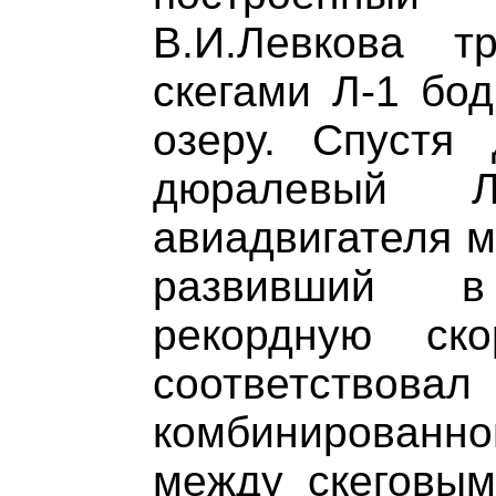
В.И.Левкова т
скегами Л-1 бо
озеру. Спустя
дюралевый 
авиадвигателя м
развивший 
рекордную ск
соответств
комбинирован
между скеговы