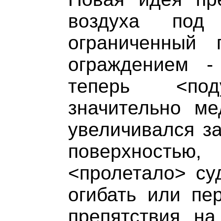
воздуха по
ограниченный 
ограждением -
теперь <под
значительно ме
увеличивался з
поверхност
<пролетало> су
огибать или пе
препятствия н