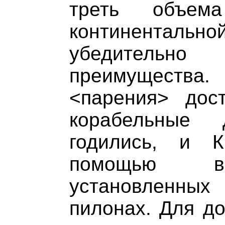
треть объем
континентально
убедительн
преимущества
<парения> дос
корабельные
годились, и 
помощью во
установленн
пилонах. Для д