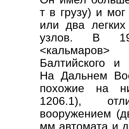
т в грузу) и мо
или два легких
узлов. В 19
<кальмаров
Балтийского и 
На Дальнем Вос
похожие на н
1206.1), от
вооружением (д
мм автомата и д