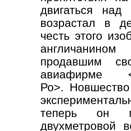
двигаться над
возрастал в д
честь этого изо
англичанином
продавшим св
авиафирме <У
Ро>. Новшество
экспериментал
теперь он м
двухметровой в