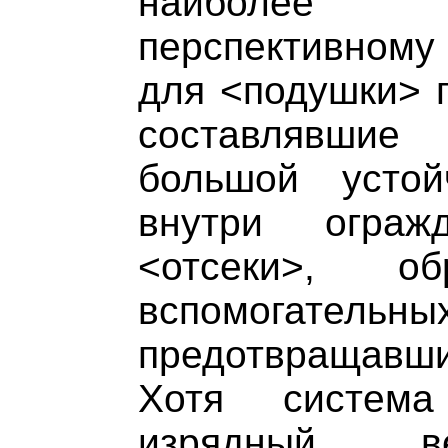
наиболее 
перспективному
для <подушки> п
составлявшие
большой устой
внутри ограж
<отсеки>, об
вспомогат
предотвращав
Хотя система
изрядный 