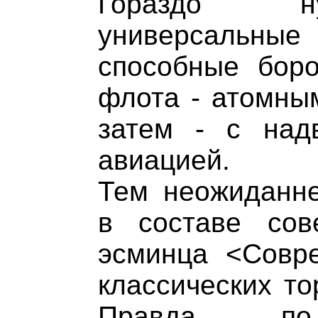
Гораздо ну
универсаль
способные боро
флота - атомны
затем - с над
авиацией.
Тем неожиданне
в составе сов
эсминца <Совр
классических то
Правда, п