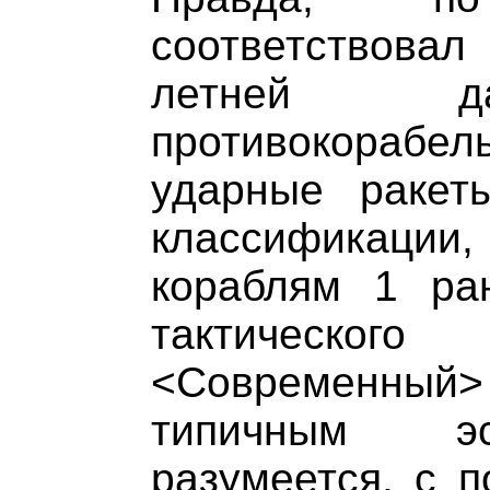
соответствовал
летней да
противокораб
ударные ракет
классификаци
кораблям 1 ра
тактическ
<Современны
типичным эсм
разумеется, с 