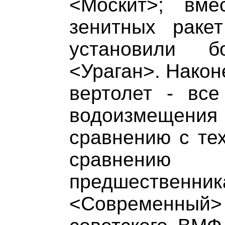
<Москит>; вме
зенитных раке
установили 
<Ураган>. Након
вертолет - все
водоизмещени
сравнению с тех
сравнен
предшественника
<Современный