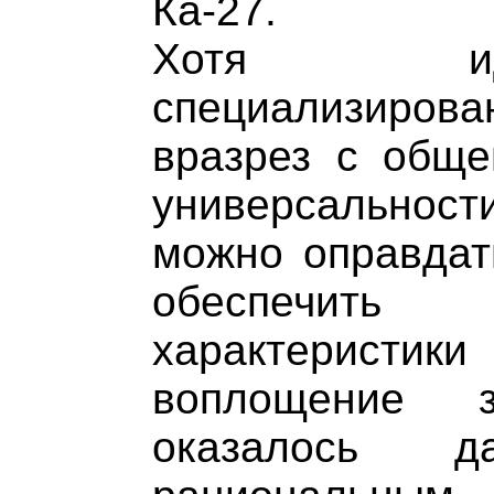
Ка-27.
Хотя ид
специализиро
вразрез с обще
универсальност
можно оправдат
обеспечи
характеристик
воплощение 
оказалось 