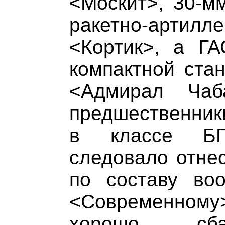
<Москит>, 30-м
ракетно-артил
<Кортик>, а Г
компактной стан
<Адмирал Чаб
предшественник
в классе БП
следовало отнес
по составу во
<Современно
хорошо сба