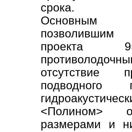
срока.
Основным п
позволившим 
проекта 9
противолодоч
отсутствие п
подводного 
гидроакуст
<Полином> об
размерами и н