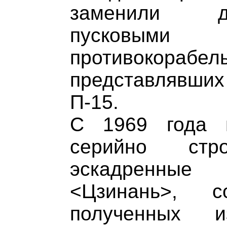
заменили д
пусковым
противокорабел
представлявших 
П-15.
С 1969 года 
серийно стро
эскадренны
<Цзинань>, 
полученных 