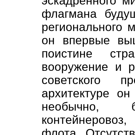
эскадренного м
флагмана буду
регионального м
он впервые вы
поистине стр
вооружение и р
советского п
архитектуре он
необычно, 
контейнеровоз
флота. Отсутст