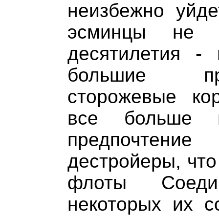
неизбежно уйд
эсминцы не 
десятилетия -
большие пр
сторожевые ко
все больше 
предпочтени
дестройеры, что
флоты Соед
некоторых их с