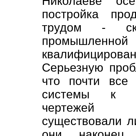
Николаеве ос
постройка про
трудом - ска
промышленной
квалифицир
Серьезную проб
что почти все
системы к м
чертежей 
существовали ли
они, наконец