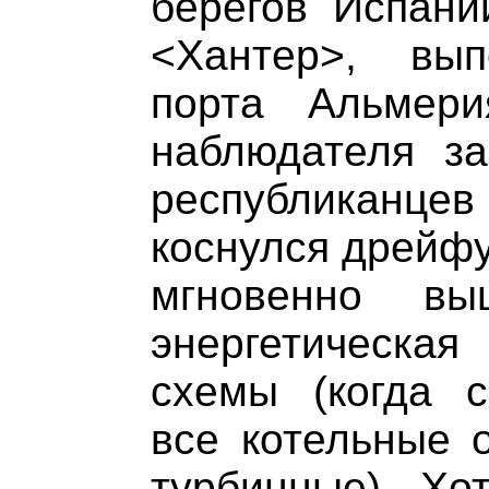
берегов Испани
<Хантер>, вы
порта Альмери
наблюдателя з
республикан
коснулся дрейф
мгновенно в
энергетическа
схемы (когда с
все котельные о
турбинные). Хо