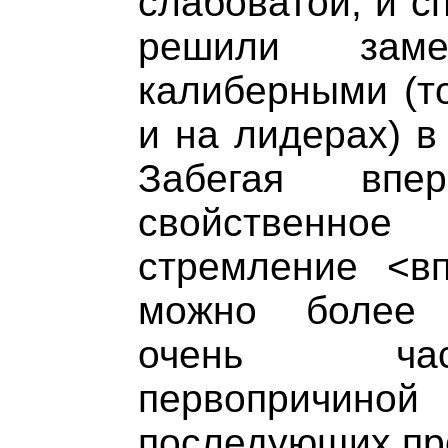
слабоватой, и с
решили зам
калиберными (то
и на лидерах) в
Забегая впе
свойственно
стремление <вп
можно более 
очень час
первоприч
последующих пр