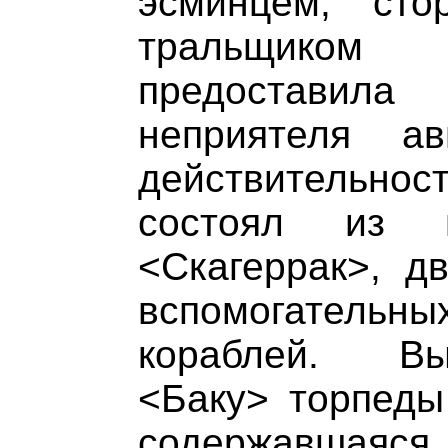
эсминцем, ст
тральщиком
предостави
неприятеля ав
действительн
состоял из м
<Скагеррак>, д
вспомогатель
кораблей. В
<Баку> торпеды
содержавш