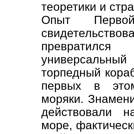
теоретики и страт
Опыт Перво
свидетельств
превратил
универсальн
торпедный кораб
первых в это
моряки. Знамен
действовали 
море, фактическ