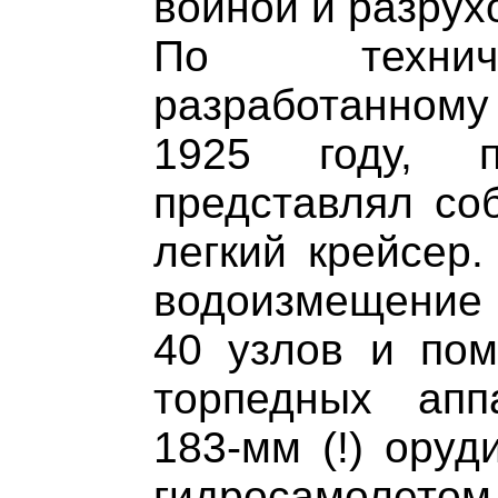
войной и разрух
По техниче
разработанном
1925 году, п
представлял со
легкий крейсер
водоизмещение о
40 узлов и пом
торпедных апп
183-мм (!) оруд
гидросамол