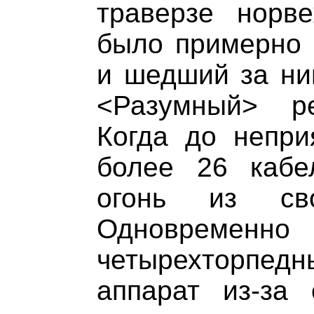
траверзе норве
было примерно 
и шедший за ни
<Разумный> р
Когда до непри
более 26 кабе
огонь из св
Одновреме
четырехторпе
аппарат из-за 