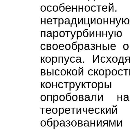
особенносте
нетрадицио
паротурбин
своеобразные о
корпуса. Исход
высокой скорости
конструкто
опробовали н
теоретически
образования