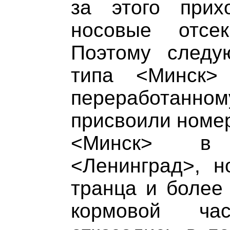
за этого прих
носовые отсе
Поэтому следу
типа <Минск>
переработанно
присвоили номер
<Минск> в 
<Ленинград>, н
транца и более
кормовой ча