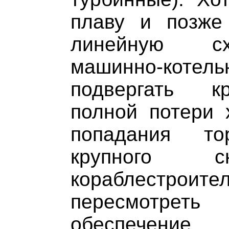
плаву и позже
линейную сх
машинно-котель
подвергать к
полной потери 
попадания т
крупного с
кораблестрои
пересмотрет
обеспечение