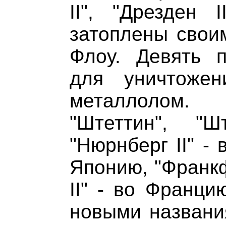
II", "Дрезден 
затоплены свои
Флоу. Девять 
для уничтоже
металлолом. 
"Штеттин", "Ш
"Нюрнберг II" - 
Японию, "Франкф
II" - во Франци
новыми названи