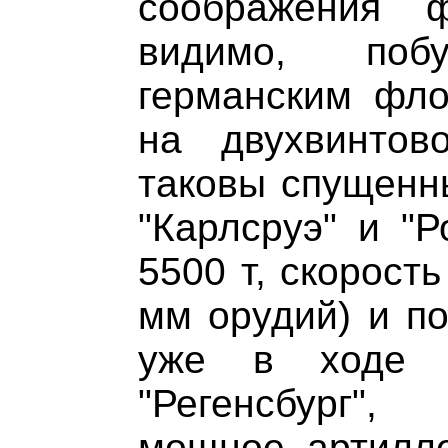
соображения ф
видимо, побу
германским фло
на двухвинтов
таковы спущенны
"Карлсруэ" и "Р
5500 т, скорость
мм орудий) и по
уже в ходе в
"Регенсбург"
мощное артилле