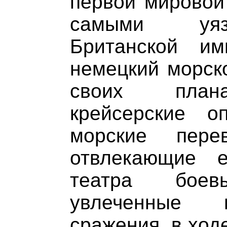
первой мировой
самыми уяз
Британской им
немецкий морск
своих плана
крейсерские о
морские пере
отвлекающие 
театра бое
увлеченные и
сражения, в ход