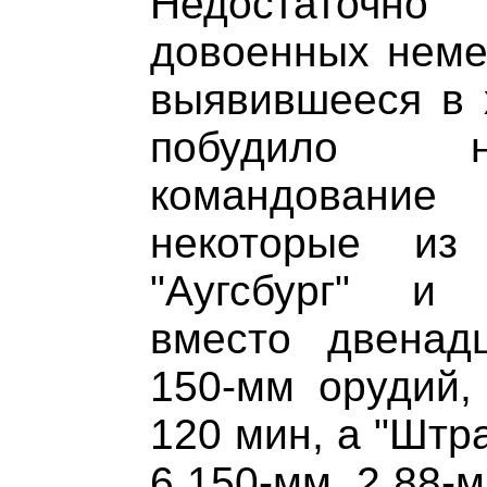
Недостаточно
довоенных немец
выявившееся в 
побудило н
командован
некоторые из
"Аугсбург" и 
вместо двенад
150-мм орудий,
120 мин, а "Штра
6 150-мм, 2 88-