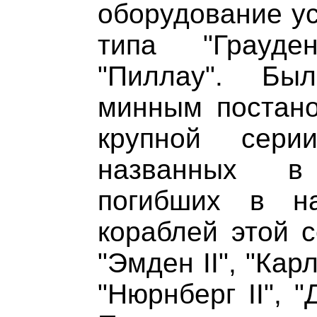
оборудование ус
типа "Грауде
"Пиллау". Бы
минным постано
крупной сери
названных в
погибших в н
кораблей этой с
"Эмден II", "Карл
"Нюрнберг II", "Д