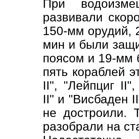
При водоизм
развивали скоро
150-мм орудий, 
мин и были защ
поясом и 19-мм 
пять кораблей э
II", "Лейпциг II"
II" и "Висбаден I
не достроили. 
разобрали на ст