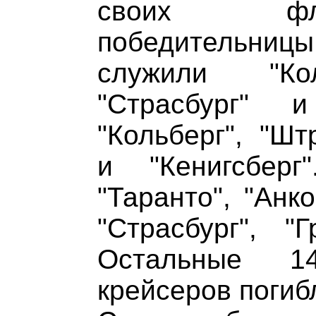
своих фл
победительни
служили "Кол
"Страсбург"
"Кольберг", "Шт
и "Кенигсбер
"Таранто", "Анк
"Страсбург", "
Остальные 1
крейсеров погиб