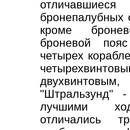
отличавшиеся
бронепалубных о
кроме броне
броневой поя
четырех корабле
четырехвинто
двухвинтовым
"Штральзунд" -
лучшими ход
отличались тр