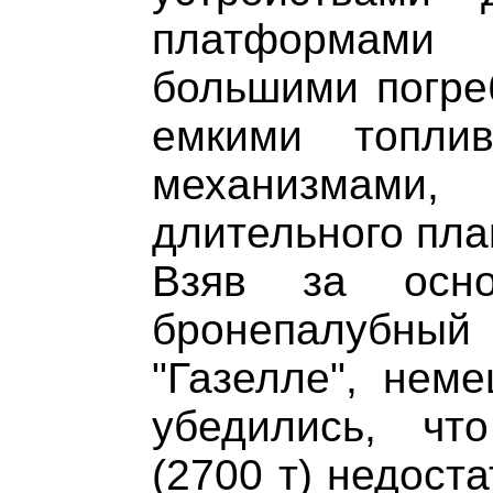
платформами 
большими погре
емкими топли
механизмами
длительного пла
Взяв за осно
бронепалубный 
"Газелле", неме
убедились, чт
(2700 т) недост