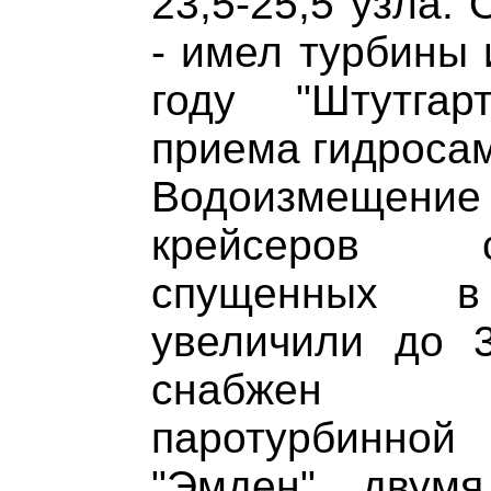
23,5-25,5 узла. 
- имел турбины 
году "Штутга
приема гидросам
Водоизмещени
крейсеров 
спущенных в
увеличили до 3
снабжен ч
паротурбинной
"Эмден", двум