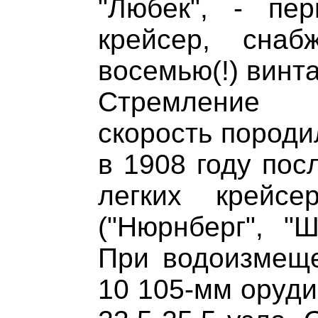
"Любек", - пе
крейсер, сна
восемью(!) винт
Стремление 
скорость породи
в 1908 году пос
легких крейсе
("Нюрнберг", "Ш
При водоизмеще
10 105-мм оруди