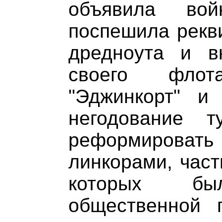
объявила вой
поспешила рекви
дредноута и в
своего фло
"Эджинкорт" и
негодование т
реформироват
линкорами, част
которых б
общественной п