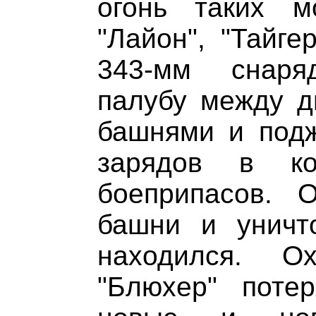
огонь таких м
"Лайон", "Тайге
343-мм снаря
палубу между д
башнями и подж
зарядов в ко
боеприпасов. 
башни и уничт
находился. О
"Блюхер" поте