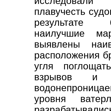
исследовал
плавучесть судо
результате 
наилучшие ма
выявлены наи
расположения бр
угля поглощат
взрывов и 
водонепроница
уровня ватер
разрабатывал