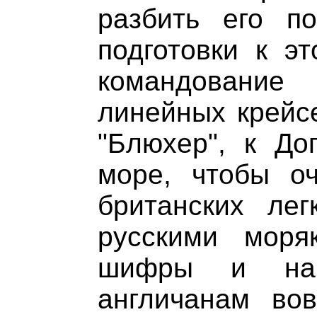
разбить его п
подготовки к э
командовани
линейных крейсе
"Блюхер", к До
море, чтобы оч
британских лег
русскими моря
шифры и на
англичанам во