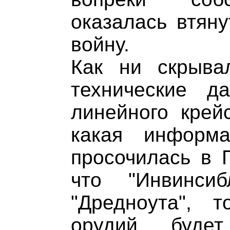
оказалась втян
войну.
Как ни скрывал
технические д
линейного крейс
какая информ
просочилась в 
что "Инвинси
"Дредноута", 
орудий буде