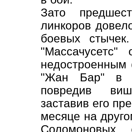
Зато предшест
линкоров довело
боевых стычек
"Массачусетс"
недостроенным 
"Жан Бар" в К
повредив виш
заставив его пре
месяце на друго
Соломоновых о