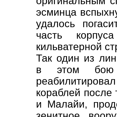
оригинальным сп
эсминца вспыхну
удалось погаси
часть корпус
кильватерной стр
Так один из лин
в этом бою
реабилитиро
кораблей после 
и Малайи, прод
зенитное воор