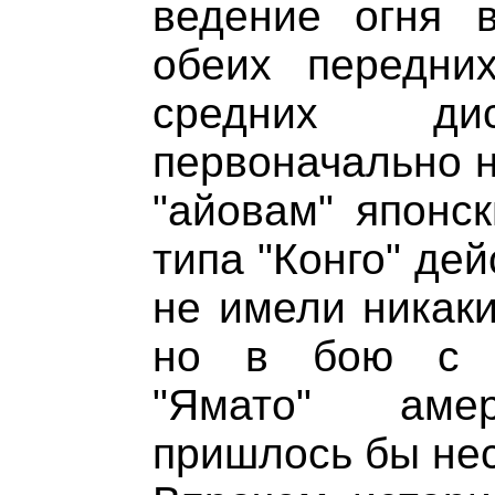
ведение огня 
обеих передн
средних дис
первоначально 
"айовам" японс
типа "Конго" де
не имели никаки
но в бою с с
"Ямато" амер
пришлось бы не