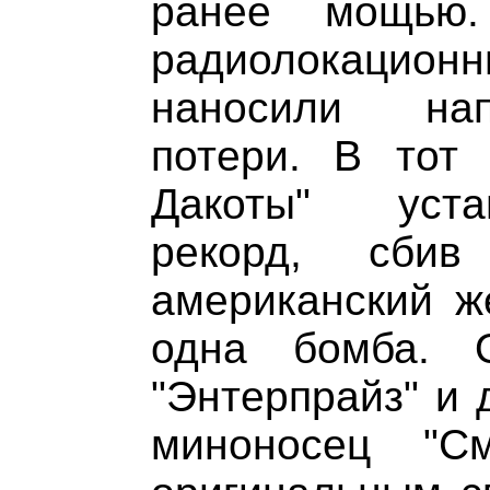
ранее мощью
радиолокацио
наносили на
потери. В тот 
Дакоты" уста
рекорд, сби
американский ж
одна бомба. 
"Энтерпрайз" и 
миноносец "С