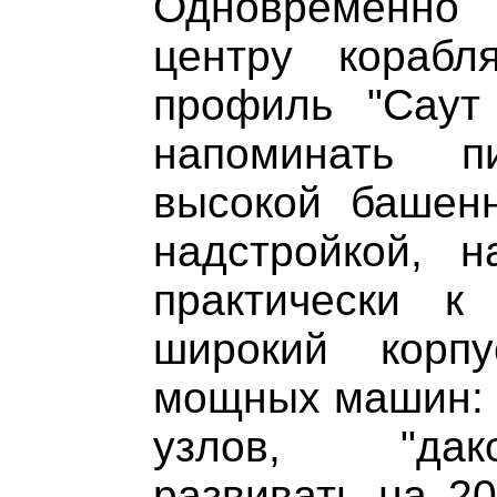
Одновременно 
центру корабл
профиль "Саут
напоминать п
высокой башенн
надстройкой, 
практически к
широкий корп
мощных машин: ч
узлов, "дак
развивать на 20