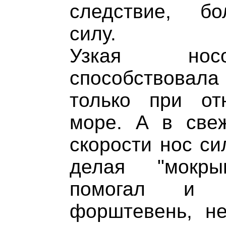
следствие, б
силу.
Узкая носо
способствовал
только при от
море. А в све
скорости нос си
делая "мокры
помогал и в
форштевень, не