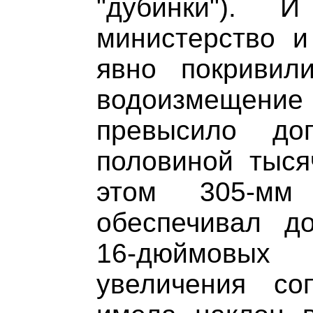
"дубинки").
министерство 
явно покривил
водоизмещен
превысило до
половиной тыся
этом 305-мм
обеспечивал д
16-дюймовых
увеличения со