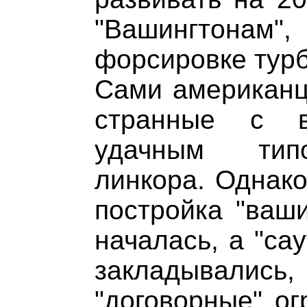
"Вашингтонам"
форсировке турб
Сами американц
странные с в
удачным типо
линкора. Однако
постройка "ваши
началась, а "са
закладывал
"договорные" ог