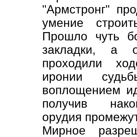
"Армстронг" пр
умение строи
Прошло чуть б
закладки, а 
проходили хо
иронии судьб
воплощением и
получив нако
орудия промежут
Мирное разреш