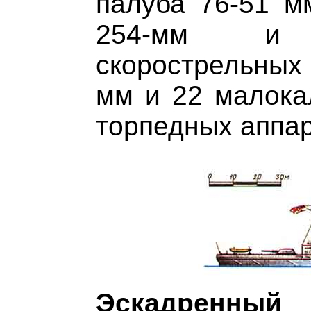
палуба 76-51 м
254-мм и 
скорострельных 
мм и 22 малока
торпедных аппар
Эскадренн