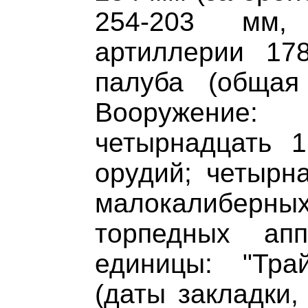
254-203 мм,
артиллерии 17
палуба (общая
Вооружение:
четырнадцать 1
орудий; четырн
малокалибе
торпедных ап
единицы: "Тр
(даты закладки,