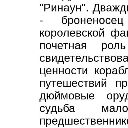
"Ринаун". Дважд
- броненосец
королевской фа
почетная ро
свидетельствов
ценности кораб
путешествий пр
дюймовые ору
судьба мал
предшественнико