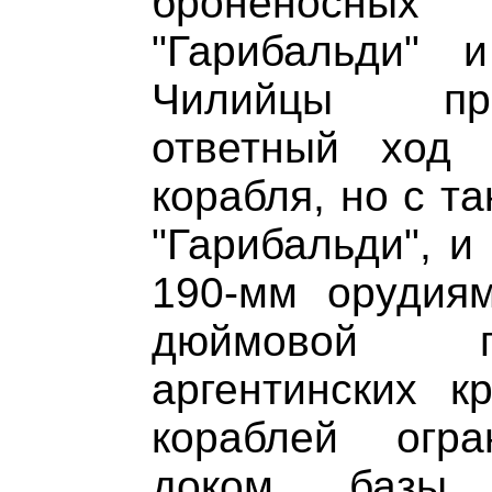
броненосны
"Гарибальди" 
Чилийцы пр
ответный ход 
корабля, но с та
"Гарибальди", и
190-мм орудия
дюймовой г
аргентинских к
кораблей огра
доком базы