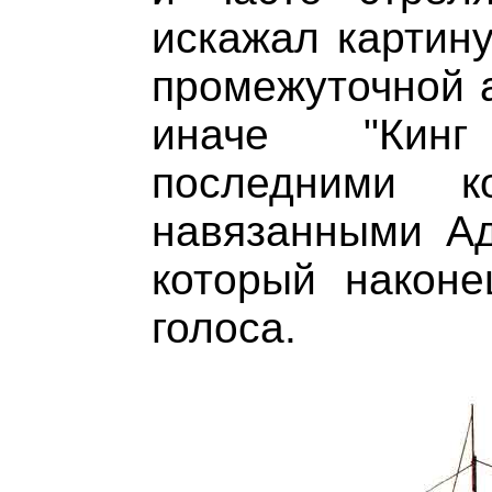
искажал картину
промежуточной а
иначе "Кин
последними к
навязанными Ад
который наконе
голоса.