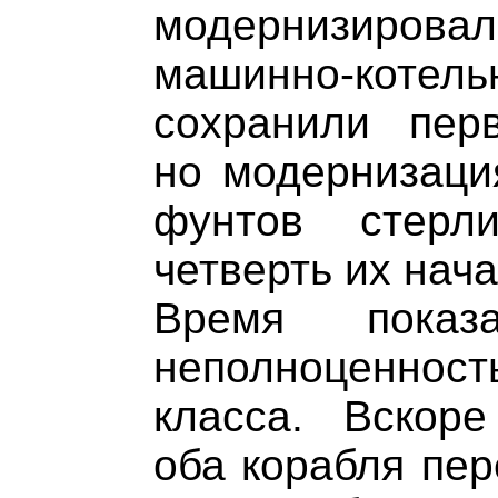
модернизирова
машинно-котельн
сохранили перв
но модернизаци
фунтов стерл
четверть их нач
Время показ
неполноценност
класса. Вскор
оба корабля пер