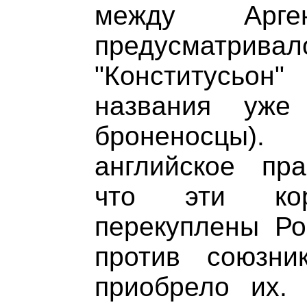
между Арг
предусматр
"Конститусьон"
названия уже
броненосцы)
английское пра
что эти ко
перекуплены Ро
против союзни
приобрело их.