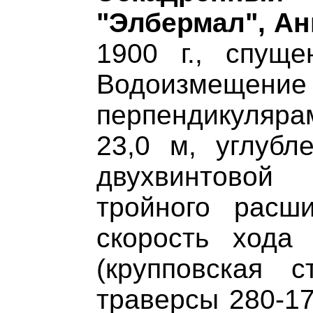
"Элбермал", Анг
1900 г., спущ
Водоизмещение 
перпендикуляр
23,0 м, углубл
двухвинтовой
тройного расш
скорость хода
(крупповская 
траверсы 280-17