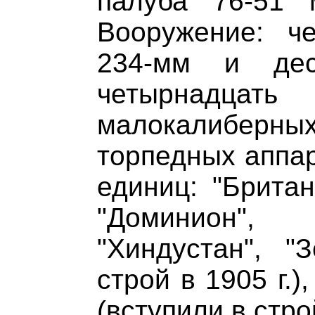
палуба 76-51 
Вооружение: ч
234-мм и дес
четырнадц
малокалиберн
торпедных аппар
единиц: "Британ
"Доминион"
"Хиндустан", "
строй в 1905 г.)
(вступили в строй