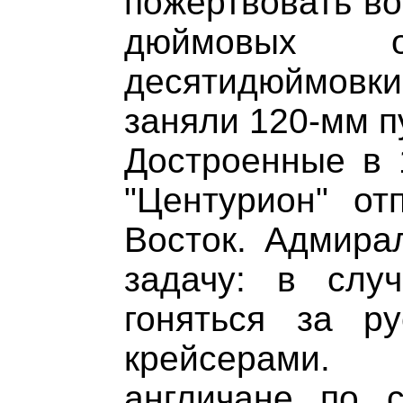
пожертвовать во
дюймовых о
десятидюймовк
заняли 120-мм п
Достроенные в 
"Центурион" от
Восток. Адмира
задачу: в слу
гоняться за р
крейсерами. 
англичане по с