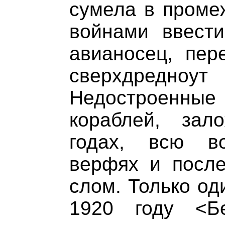
сумела в проме
войнами ввест
авианосец, пер
сверхдредноу
Недостроенные
кораблей, зал
годах, всю в
верфях и посл
слом. Только од
1920 году <Б