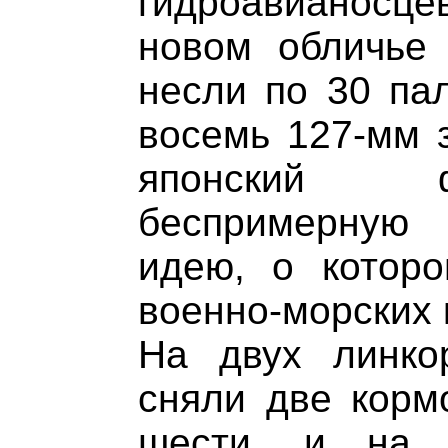
гидроавианосцев
новом обличье
несли по 30 па
восемь 127-мм з
японский ф
беспримерную 
идею, о которо
военно-морских к
На двух линко
сняли две корм
шести, и на 