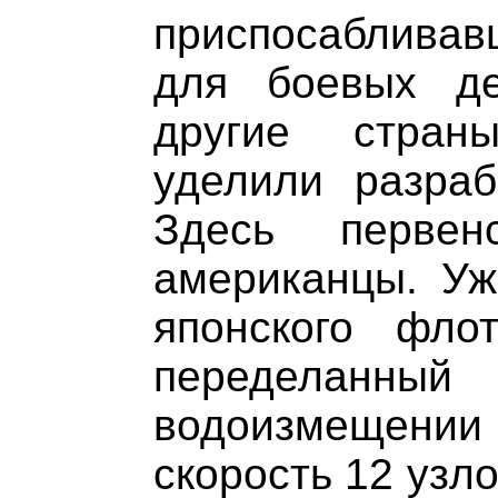
приспосабливав
для боевых де
другие стран
уделили разраб
Здесь первен
американцы. Уж
японского фло
переделанны
водоизмещени
скорость 12 узло