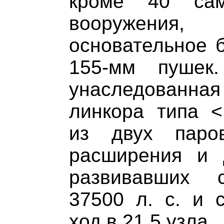
кроме 40 сам
вооружени
основательное 
155-мм пушек.
унаследованна
линкора типа <
из двух паро
расширения и 
развивавших 
37500 л. с. и 
ход в 21,5 узла.