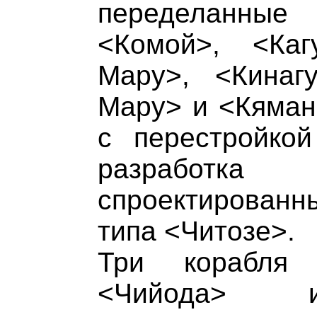
переделанные
<Комой>, <Ка
Мару>, <Кинаг
Мару> и <Кяман
с перестройко
разработ
спроектирован
типа <Читозе>.
Три корабля 
<Чийода>