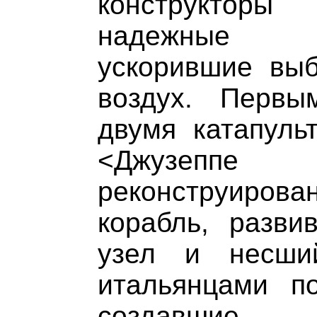
конструкторы
надежные к
ускорившие выб
воздух. Первы
двумя катапуль
<Джузеп
реконструирован
корабль, разви
узел и несши
итальянцами по
создавшие 