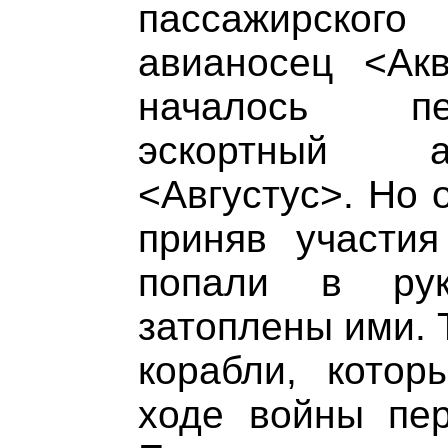
пассажирског
авианосец <Ак
началось пе
эскортный а
<Августус>. Но 
приняв участия
попали в ру
затоплены ими. 
корабли, кото
ходе войны пер