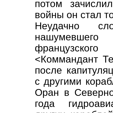
потом зачисли
войны он стал т
Неудачно сл
нашумевшег
французско
<Коммандант Те
после капитуля
с другими кораб
Оран в Северно
года гидроав