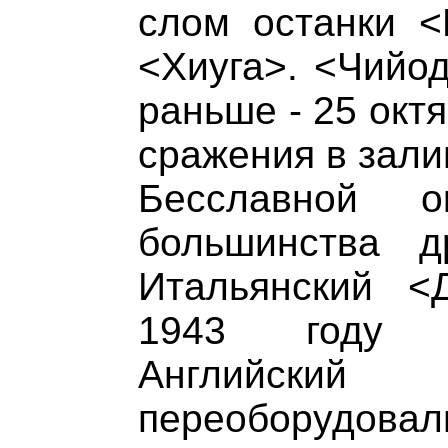
слом останки <
<Хиуга>. <Чийод
раньше - 25 окт
сражения в зали
Бесславной о
большинства др
Итальянский <
1943 году с
Английск
переоборудова