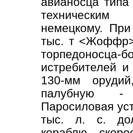
авианосца типа
техническим
немецкому. При
тыс. т <Жоффр>
торпедоносца-
истребителей и 
130-мм орудий
палубную -
Паросиловая ус
тыс. л. с. д
кораблю скоро